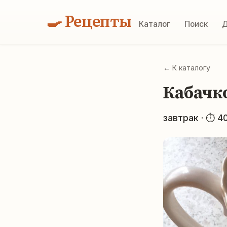
🍳 Рецепты
Каталог
Поиск
Д
← К каталогу
Кабачк
завтрак · ⏱ 4