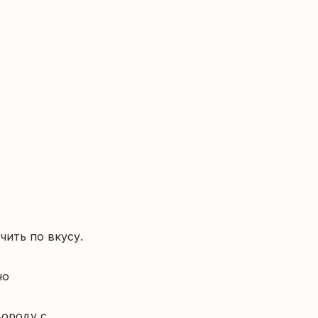
ить по вкусу.

о 
ороду с 