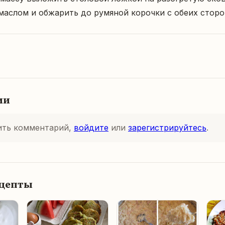
маслом и обжарить до румяной корочки с обеих сторо
ии
ить комментарий,
войдите
или
зарегистрируйтесь
.
ецепты