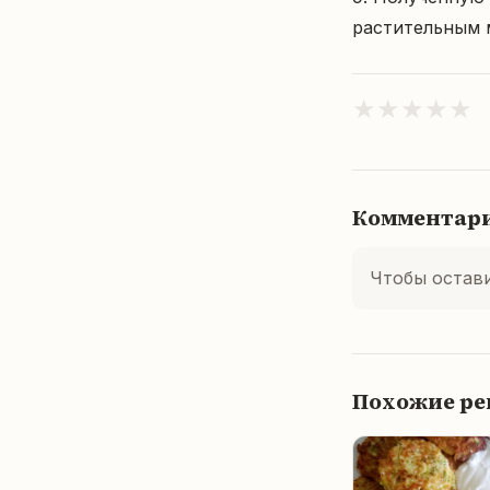
растительным 
★
★
★
★
★
Комментар
Чтобы остав
Похожие р