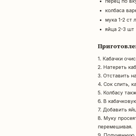
перец по вк
колбаса вар
мука 1-2 ст
яйца 2-3 шт
Приготовле
1. Кабачки очи
2. Натереть каб
3. Отставить н
4. Сок слить, к
5. Колбасу такж
6. В кабачкову
7. Добавить яй
8. Муку просея
перемешивая.

9. Полученную