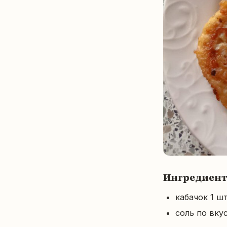
Ингредиен
кабачок 1 ш
соль по вку