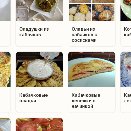
Оладушки из
Оладьи из
Ко
кабачков
кабачков с
ка
сосисками
Кабачковые
Кабачковые
Ка
оладьи
лепешки с
ле
начинкой