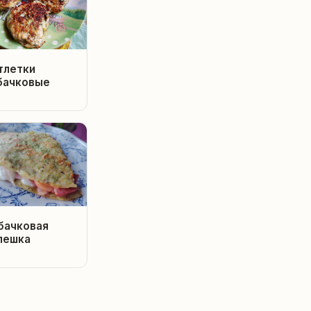
тлетки
бачковые
бачковая
пешка