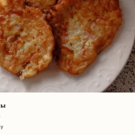
ты
т
су