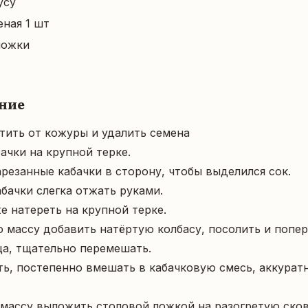
усу
еная 1 шт
 ложки
ние
стить от кожуры и удалить семена

ачки на крупной терке.

арезанные кабачки в сторону, чтобы выделился сок.

абачки слегка отжать руками.

е натереть на крупной терке.

ю массу добавить натёртую колбасу, посолить и поперч
ца, тщательно перемешать.

ть, постепенно вмешать в кабачковую смесь, аккуратн
 массу выложить столовой ложкой на разогретую сков