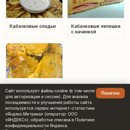
Кабачковые оладьи
Кабачковые лепешки
с начинкой
Котлеты овощные из
Сайт использует файлы cookie (в том числе
капусты, моркови и
Понятно
для авторизации и сессии). Для анализа
лука.
посещаемости и улучшения работы сайта
используется сервис интернет-статистики
«Яндекс.Метрика» (оператор: ООО
«ЯНДЕКС»); обработка описана в Политике
конфиденциальности Яндекса.