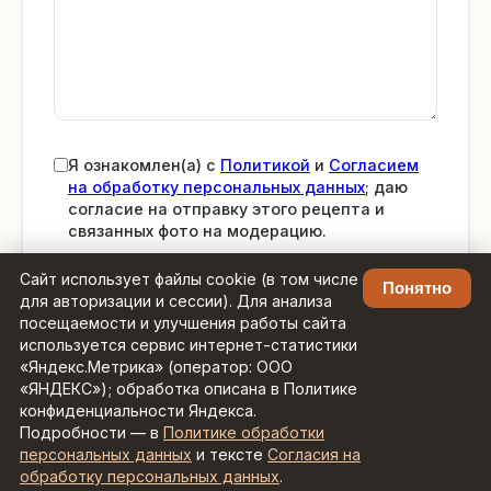
Я ознакомлен(а) с
Политикой
и
Согласием
на обработку персональных данных
; даю
согласие на отправку этого рецепта и
связанных фото на модерацию.
Сайт использует файлы cookie (в том числе
Понятно
Отправить на модерацию
для авторизации и сессии). Для анализа
посещаемости и улучшения работы сайта
используется сервис интернет-статистики
«Яндекс.Метрика» (оператор: ООО
«ЯНДЕКС»); обработка описана в Политике
конфиденциальности Яндекса.
Подробности — в
Политике обработки
Рецепты с умным поиском ·
Контакты:
персональных данных
и тексте
Согласия на
admin@zaretseptom.ru
обработку персональных данных
.