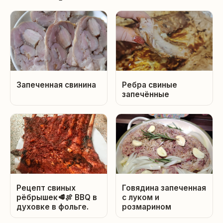
Запеченная свинина
Ребра свиные
запечённые
Рецепт свиных
Говядина запеченная
рёбрышек🥩🍖 BBQ в
с луком и
духовке в фольге.
розмарином