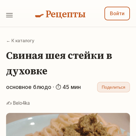
🍳 Рецепты
Войти
← К каталогу
Свиная шея стейки в
духовке
основное блюдо · ⏱ 45 мин
Поделиться
✍️ Belo4ka