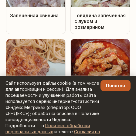
Запеченная свинина
Говядина запеченная
с луком и
розмарином
Сайт использует файлы cookie (в том числе
Свиная шея стейки в
Ребра свиные
Понятно
для авторизации и сессии). Для анализа
духовке
томленые в томате
посещаемости и улучшения работы сайта
используется сервис интернет-статистики
«Яндекс.Метрика» (оператор: ООО
«ЯНДЕКС»); обработка описана в Политике
конфиденциальности Яндекса.
Подробности — в
Политике обработки
Рецепты с умным поиском ·
Контакты:
персональных данных
и тексте
Согласия на
admin@zaretseptom.ru