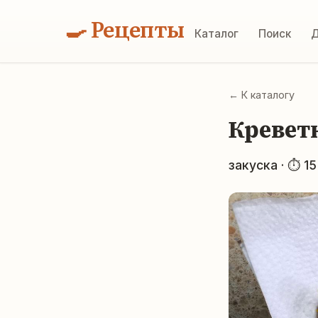
🍳 Рецепты
Каталог
Поиск
Д
← К каталогу
Кревет
закуска · ⏱ 1