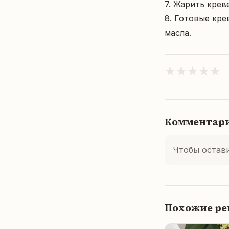
7. Жарить крев
8. Готовые кре
масла.
★
★
★
★
★
Комментар
Чтобы остав
Похожие р