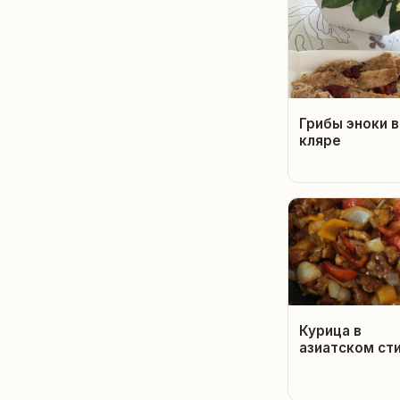
Грибы эноки в
кляре
Курица в
азиатском ст