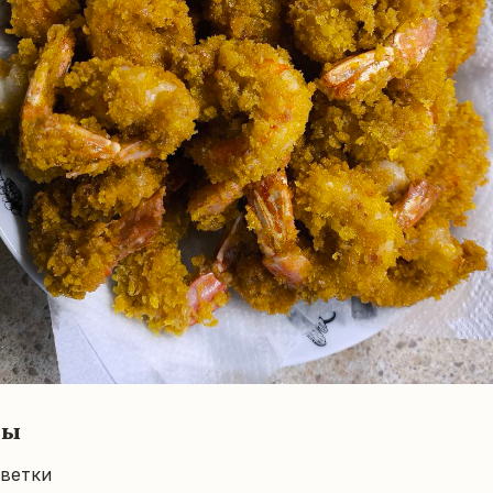
ты
еветки