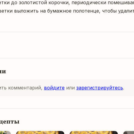
етки до золотистой корочки, периодически помешивая.
ветки выложить на бумажное полотенце, чтобы удалит
ии
ить комментарий,
войдите
или
зарегистрируйтесь
.
ецепты