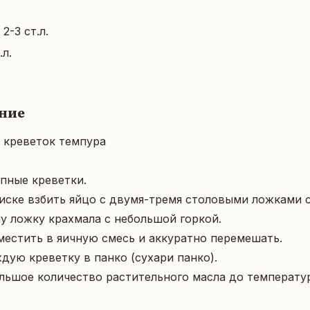
2-3 ст.л.
.л.
ние
креветок темпура

пные креветки.

миске взбить яйцо с двумя-тремя столовыми ложками со
у ложку крахмала с небольшой горкой.

местить в яичную смесь и аккуратно перемешать.

ждую креветку в панко (сухари панко).

ольшое количество растительного масла до температур