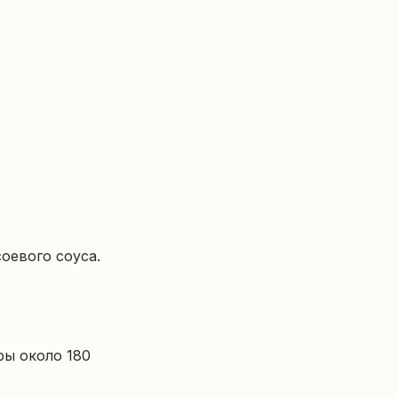
евого соуса.

ы около 180 