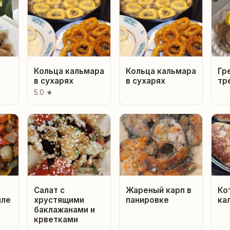
Кольца кальмара
Кольца кальмара
Гр
в сухарях
в сухарях
тр
5.0 ★
Салат с
Жареный карп в
Ко
иле
хрустящими
панировке
ка
баклажанами и
крветками