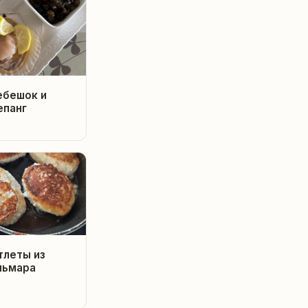
ебешок и
епанг
тлеты из
льмара