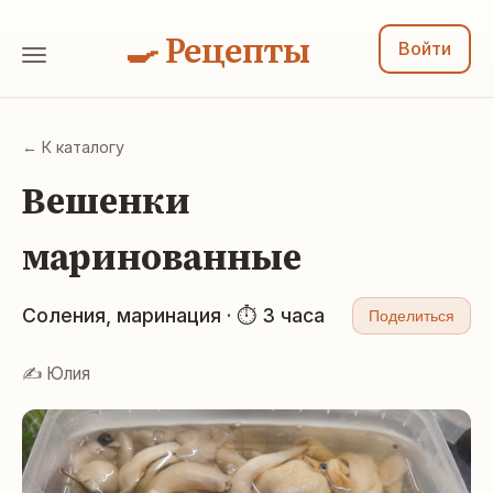
🍳 Рецепты
Войти
← К каталогу
Вешенки
маринованные
Соления, маринация · ⏱ 3 часа
Поделиться
✍️ Юлия