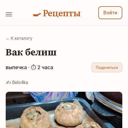
🍳 Рецепты
Войти
← К каталогу
Вак белиш
выпечка · ⏱ 2 часа
Поделиться
✍️ Belo4ka