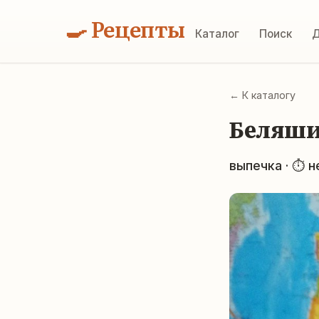
🍳 Рецепты
Каталог
Поиск
Д
← К каталогу
Беляш
выпечка · ⏱ н