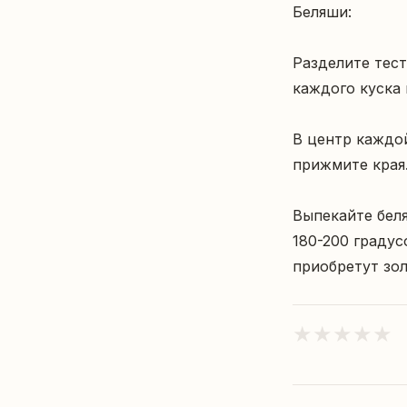
Беляши:

Разделите тест
каждого куска 
В центр каждо
прижмите края.
Выпекайте бел
180-200 градус
приобретут зо
★
★
★
★
★