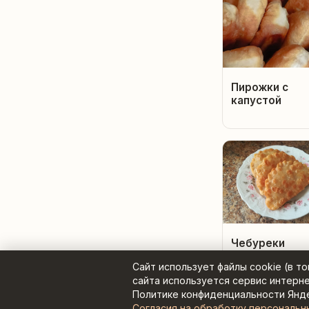
Пирожки с
капустой
Чебуреки
5.0 ★
Сайт использует файлы cookie (в т
сайта используется сервис интерн
Политике конфиденциальности Янд
Согласия на обработку персональн