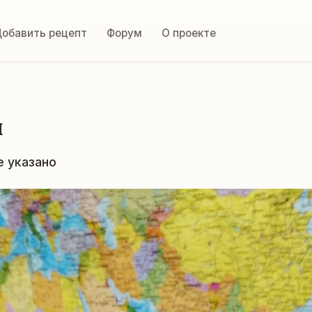
обавить рецепт
Форум
О проекте
и
е указано