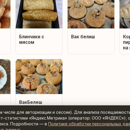
Блинчики с
Вак белиш
Ко
мясом
пи
на
ВакБелеш
ом числе для авторизации и сессии). Для анализа посещаемост
ет-статистики «Яндекс.Метрика» (оператор: ООО «ЯНДЕКС»); 
екса. Подробности — в
Политике обработки персональных да
ых данных
.