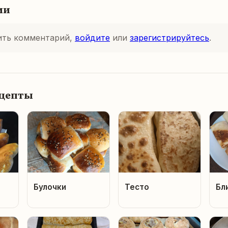
ии
ить комментарий,
войдите
или
зарегистрируйтесь
.
ецепты
Булочки
Тесто
Бл