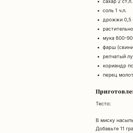
сахар 2 ст.л.
соль 1 ч.л.
дрожжи 0,5 
растительно
мука 800-90
фарш (свини
репчатый лу
кориандр по
перец молот
Приготовле
Тесто:

В миску насыпь
Добавьте 11 гр