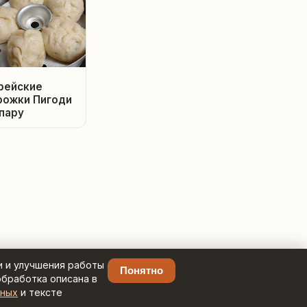
рейские
рожки Пигоди
 пару
и и улучшения работы
Понятно
обработка описана в
нных
и тексте