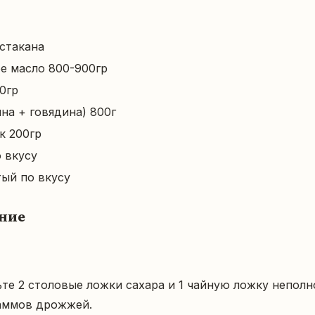
стакана
е масло 800-900гр
0гр
на + говядина) 800г
к 200гр
 вкусу
ый по вкусу
ние
те 2 столовые ложки сахара и 1 чайную ложку неполно
аммов дрожжей.
