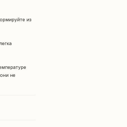
ормируйте из 
егка 
емпературе 
они не 