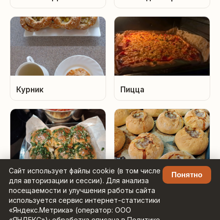
Курник
Пицца
Сайт использует файлы cookie (в том числе
Понятно
для авторизации и сессии). Для анализа
Пампушки к борщу
ВакБелеш
посещаемости и улучшения работы сайта
используется сервис интернет-статистики
«Яндекс.Метрика» (оператор: ООО
«ЯНДЕКС»); обработка описана в Политике