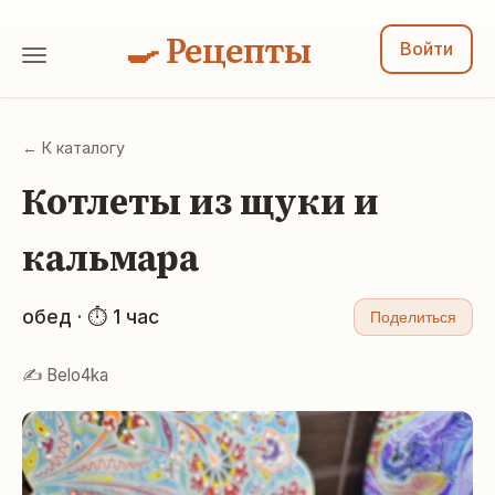
🍳 Рецепты
Войти
← К каталогу
Котлеты из щуки и
кальмара
обед · ⏱ 1 час
Поделиться
✍️ Belo4ka