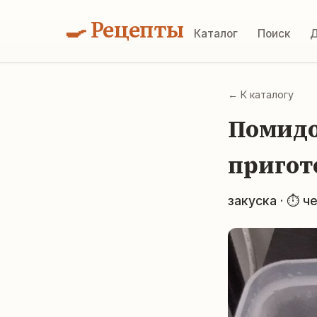
🍳 Рецепты
Каталог
Поиск
Д
← К каталогу
Помидо
пригот
закуска · ⏱ ч