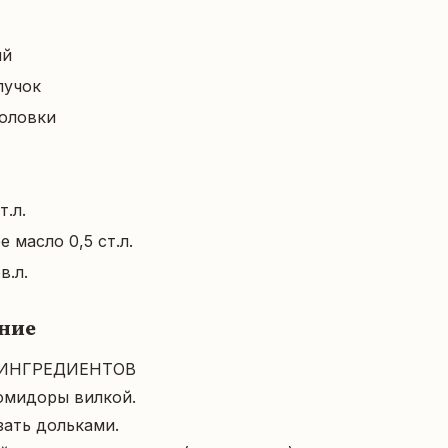
ый
пучок
головки
т.л.
 масло 0,5 ст.л.
в.л.
ние
НГРЕДИЕНТОВ  

омидоры вилкой.  

ать дольками.  
