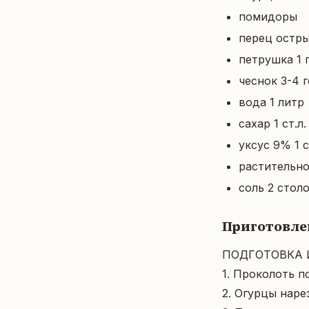
помидоры
перец остр
петрушка 1 
чеснок 3-4 
вода 1 литр
сахар 1 ст.л.
уксус 9% 1 с
растительное
соль 2 столо
Приготовле
ПОДГОТОВКА И
1. Проколоть п
2. Огурцы нарез