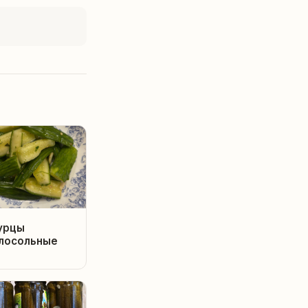
урцы
лосольные