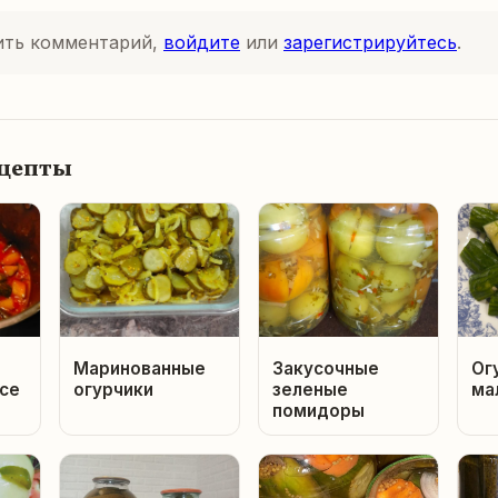
ить комментарий,
войдите
или
зарегистрируйтесь
.
ецепты
Маринованные
Закусочные
Ог
се
огурчики
зеленые
ма
помидоры