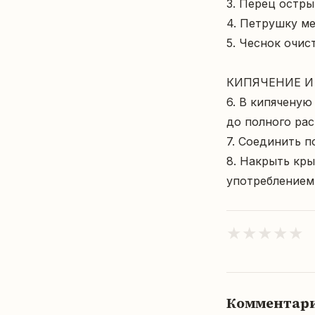
3. Перец остры
4. Петрушку мел
5. Чеснок очис
КИПЯЧЕНИЕ И
6. В кипяченую
до полного рас
7. Соединить п
8. Накрыть кры
употреблением
★
★
★
★
★
Комментар