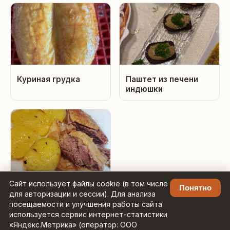
Куриная грудка
Паштет из печени
индюшки
Сайт использует файлы cookie (в том числе
Гусь запеченный с
Понятно
для авторизации и сессии). Для анализа
картофелем
посещаемости и улучшения работы сайта
используется сервис интернет-статистики
«Яндекс.Метрика» (оператор: ООО