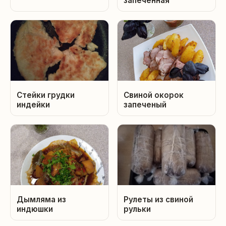
запечённая
Стейки грудки
Свиной окорок
индейки
запеченый
Дымляма из
Рулеты из свиной
индюшки
рульки