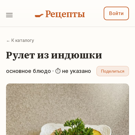
🍳 Рецепты
Войти
← К каталогу
Рулет из индюшки
основное блюдо · ⏱ не указано
Поделиться