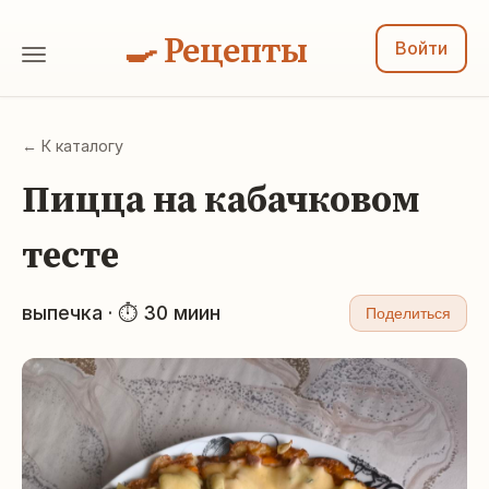
🍳 Рецепты
Войти
← К каталогу
Пицца на кабачковом
тесте
выпечка · ⏱ 30 миин
Поделиться