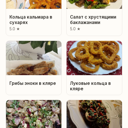
Кольца кальмара в
Салат с хрустящими
сухарях
баклажанами
5.0 ★
5.0 ★
Грибы эноки в кляре
Луковые кольца в
кляре