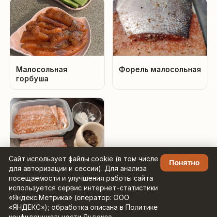
Малосольная
Форель малосольная
горбуша
Сайт использует файлы cookie (в том числе
Понятно
для авторизации и сессии). Для анализа
Семга малосольная
посещаемости и улучшения работы сайта
используется сервис интернет-статистики
«Яндекс.Метрика» (оператор: ООО
«ЯНДЕКС»); обработка описана в Политике
конфиденциальности Яндекса.