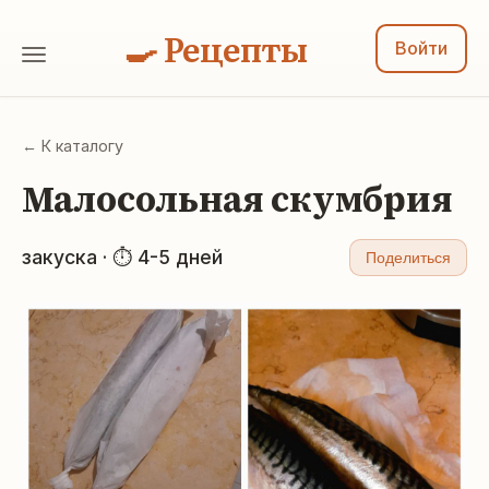
🍳 Рецепты
Войти
← К каталогу
Малосольная скумбрия
закуска · ⏱ 4-5 дней
Поделиться