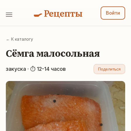
🍳 Рецепты
Войти
← К каталогу
Сёмга малосольная
закуска · ⏱ 12-14 часов
Поделиться