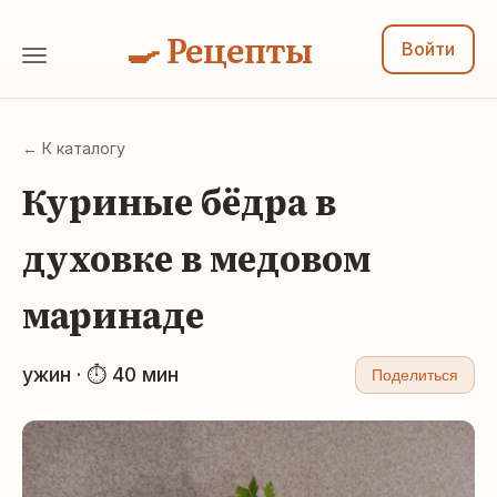
🍳 Рецепты
Войти
← К каталогу
Куриные бёдра в
духовке в медовом
маринаде
ужин · ⏱ 40 мин
Поделиться