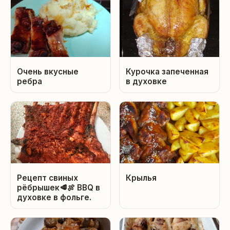
Очень вкусные
Курочка запеченная
ребра
в духовке
Рецепт свиных
Крылья
рёбрышек🥩🍖 BBQ в
духовке в фольге.