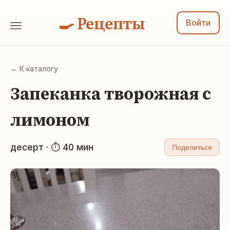
🍳 Рецепты
Войти
← К каталогу
Запеканка творожная с
лимоном
десерт · ⏱ 40 мин
Поделиться