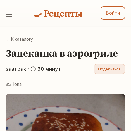
🍳 Рецепты
Войти
← К каталогу
Запеканка в аэрогриле
завтрак · ⏱ 30 минут
Поделиться
✍️ Ilona