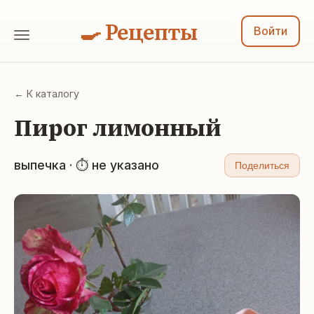
🍳 Рецепты
Войти
← К каталогу
Пирог лимонный
выпечка · ⏱ не указано
Поделиться