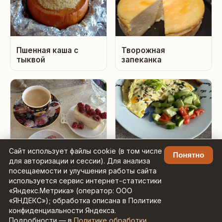
Пшенная каша с
Творожная
тыквой
запеканка
Сайт использует файлы cookie (в том числе
Творожная
Фриттата с тыквой
Понятно
для авторизации и сессии). Для анализа
запеканка с малиной
посещаемости и улучшения работы сайта
используется сервис интернет-статистики
«Яндекс.Метрика» (оператор: ООО
«ЯНДЕКС»); обработка описана в Политике
конфиденциальности Яндекса.
Подробности — в
Политике обработки
Рецепты с умным поиском ·
Контакты: