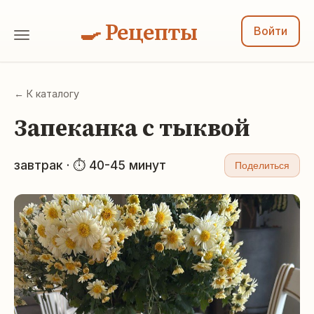
🍳 Рецепты
Войти
← К каталогу
Запеканка с тыквой
завтрак · ⏱ 40-45 минут
Поделиться