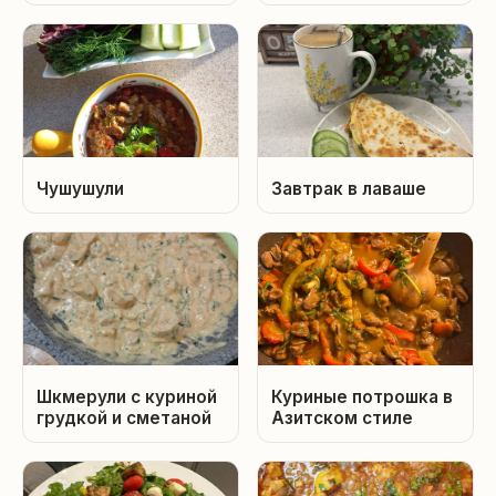
Чушушули
Завтрак в лаваше
Шкмерули с куриной
Куриные потрошка в
грудкой и сметаной
Азитском стиле