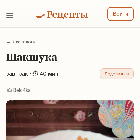
🍳 Рецепты
Войти
← К каталогу
Шакшука
завтрак · ⏱ 40 мин
Поделиться
✍️ Belo4ka