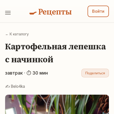
🍳 Рецепты
Войти
← К каталогу
Картофельная лепешка
с начинкой
завтрак · ⏱ 30 мин
Поделиться
✍️ Belo4ka