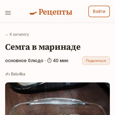
🍳 Рецепты
Войти
← К каталогу
Семга в маринаде
основное блюдо · ⏱ 40 мин
Поделиться
✍️ Belo4ka