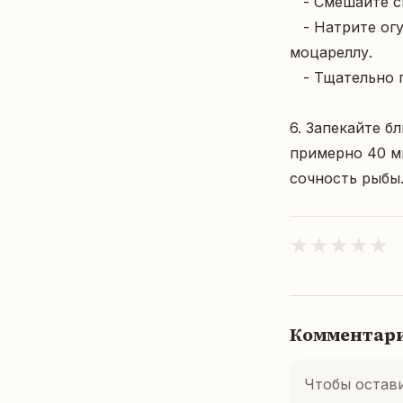
   - Смешайте сметану и майонез.  

   - Натрите огурцы пикули, добавьте мелко нарезанные каперсы и натёртую 
моцареллу.  

   - Тщательно перемешайте полученную смесь и вылейте её сверху на рыбу.

6. Запекайте б
примерно 40 ми
сочность рыбы
★
★
★
★
★
Комментар
Чтобы остав