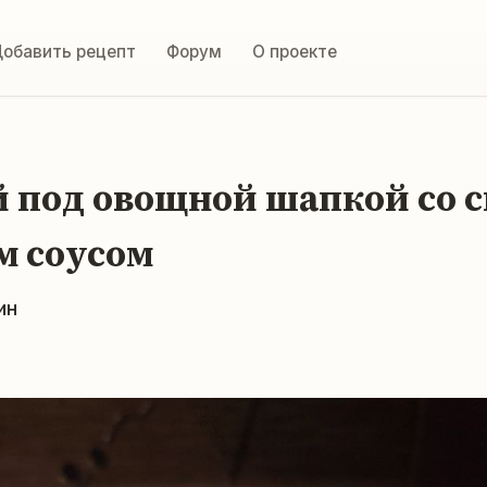
обавить рецепт
Форум
О проекте
 под овощной шапкой со 
 соусом
ин