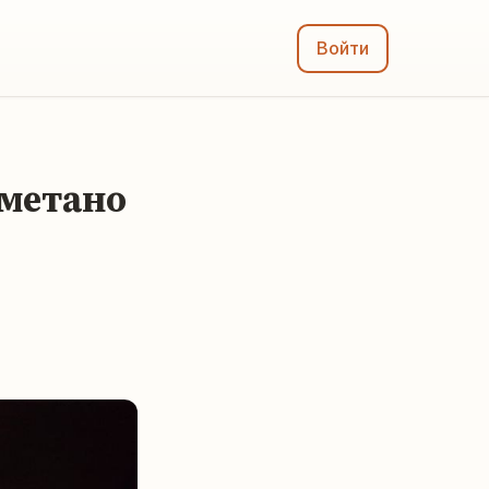
Войти
сметано