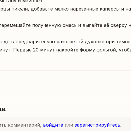
людо в предварительно разогретой духовке при темпер
нут. Первые 20 минут накройте форму фольгой, чтобы
.
ии
ить комментарий,
войдите
или
зарегистрируйтесь
.