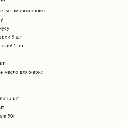
кеты замороженные
су
кусу
ерри 5 шт
рский 1 шт
шт
е масло для жарки
ли 10 шт
шт
ла 50г