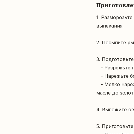
Приготовле
1. Разморозьте
выпекания.

2. Посыпьте ры
3. Подготовьте 
   - Разрежьте помидоры черри пополам.  

   - Нарежьте болгарский перец крупными ломтиками.  

   - Мелко нарежьте лук и морковь, после обжарьте их на разогретом растительном 
масле до золот
4. Выложите ов
5. Приготовьте с