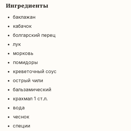
Ингредиенты
баклажан
кабачок
болгарский перец
лук
морковь
помидоры
креветочный соус
острый чили
бальзамический
крахмал 1 ст.л.
вода
чеснок
специи