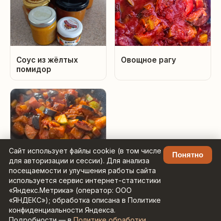
Соус из жёлтых
Овощное рагу
помидор
Сайт использует файлы cookie (в том числе
Понятно
для авторизации и сессии). Для анализа
Сотэ из баклажанов
посещаемости и улучшения работы сайта
используется сервис интернет-статистики
«Яндекс.Метрика» (оператор: ООО
«ЯНДЕКС»); обработка описана в Политике
конфиденциальности Яндекса.
Подробности — в
Политике обработки