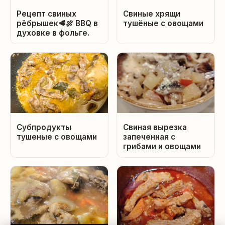
Рецепт свиных
Свиные хрящи
рёбрышек🥩🍖 BBQ в
тушёные с овощами
духовке в фольге.
Субпродукты
Свиная вырезка
тушеные с овощами
запеченная с
грибами и овощами