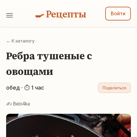
🍳 Рецепты
Войти
← К каталогу
Ребра тушеные с
овощами
обед · ⏱ 1 час
Поделиться
✍️ Belo4ka