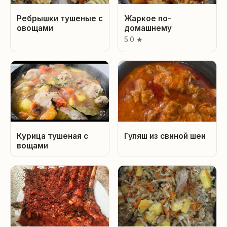
Ребрышки тушеные с
Жаркое по-
овощами
домашнему
5.0 ★
Курица тушеная с
Гуляш из свиной шеи
вощами