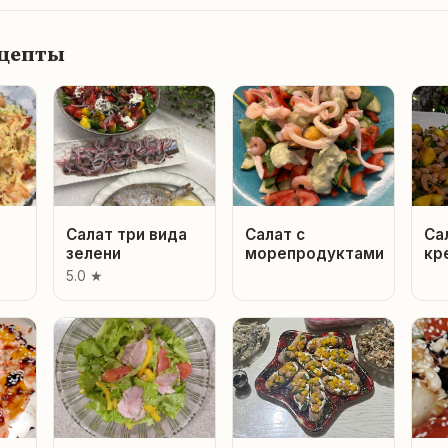
ецепты
Салат три вида
Салат с
Са
зелени
морепродуктами
кр
5.0 ★