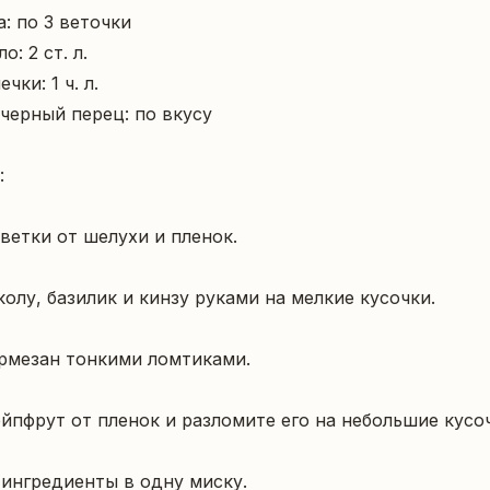
: по 3 веточки

: 2 ст. л.

ки: 1 ч. л.

черный перец: по вкусу



ветки от шелухи и пленок.

колу, базилик и кинзу руками на мелкие кусочки.

рмезан тонкими ломтиками.

ейпфрут от пленок и разломите его на небольшие кусоч
 ингредиенты в одну миску.
