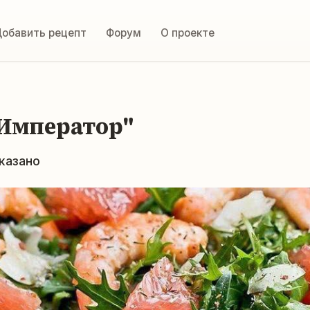
обавить рецепт
Форум
О проекте
"Император"
указано