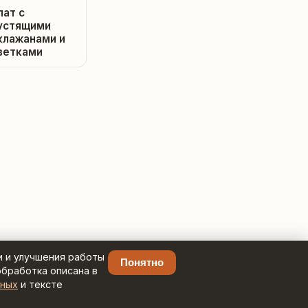
лат с
устящими
клажанами и
ветками
и и улучшения работы
Понятно
обработка описана в
нных
и тексте
.ru