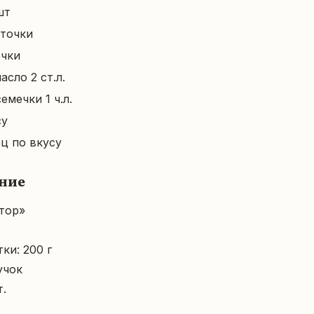
шт
еточки
очки
сло 2 ст.л.
емечки 1 ч.л.
су
ц по вкусу
ние
ор»

и: 200 г

чок

.
