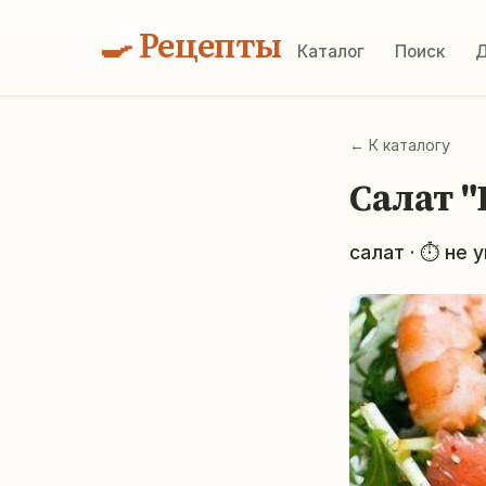
🍳 Рецепты
Каталог
Поиск
Д
← К каталогу
Салат 
салат · ⏱ не 