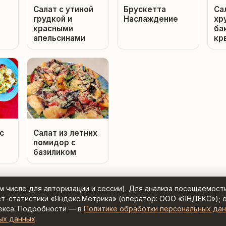
Салат с утиной
Брускетта
Са
грудкой и
Наслаждение
хр
красными
ба
апельсинами
кр
с
Салат из летних
помидор с
базиликом
ом числе для авторизации и сессии). Для анализа посещаемост
ет-статистики «Яндекс.Метрика» (оператор: ООО «ЯНДЕКС»); 
екса. Подробности — в
Политике обработки персональных да
цепты с умным поиском ·
Контакты:
admin@zaretseptom
ых данных
.