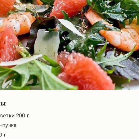
ты
ветки 200 г
-пучка
0 г