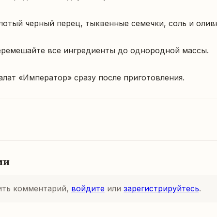
лотый черный перец, тыквенные семечки, соль и оливк
еремешайте все ингредиенты до однородной массы.

алат «Император» сразу после приготовления.
ии
ить комментарий,
войдите
или
зарегистрируйтесь
.