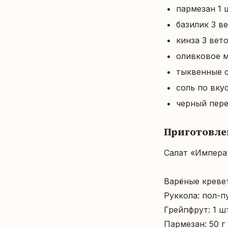
пармезан 1 
базилик 3 в
кинза 3 вет
оливковое ма
тыквенные с
соль по вку
черный пере
Приготовле
Салат «Императ
Варёные креветк
Руккола: пол-пу
Грейпфрут: 1 шт
Пармезан: 50 г
