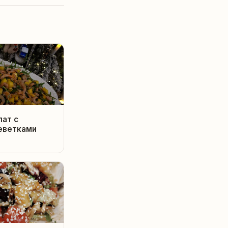
лат с
еветками