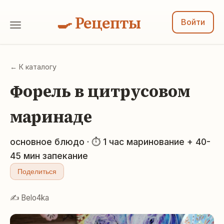
🍳 Рецепты
Войти
← К каталогу
Форель в цитрусовом
маринаде
основное блюдо · ⏱ 1 час маринование + 40-
45 мин запекание
Поделиться
✍️ Belo4ka