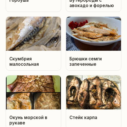
Горбуша
Бутерброды с
авокадо и форелью
Скумбрия
Брюшки семги
малосольная
запеченные
Окунь морской в
Стейк карпа
рукаве