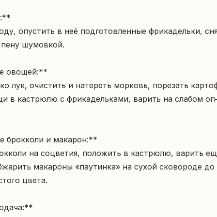
**  

пену шумовкой.

 овощей:**  

и в кастрюлю с фрикадельками, варить на слабом огн
е брокколи и макарон:**  

бжарить макароны «паутинка» на сухой сковороде до 
того цвета.

дача:**  
