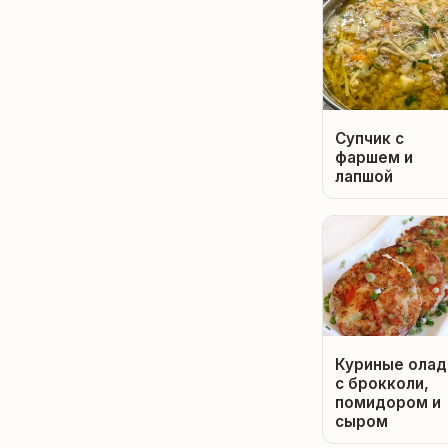
Супчик с
фаршем и
лапшой
Куриные олад
с брокколи,
помидором и
сыром