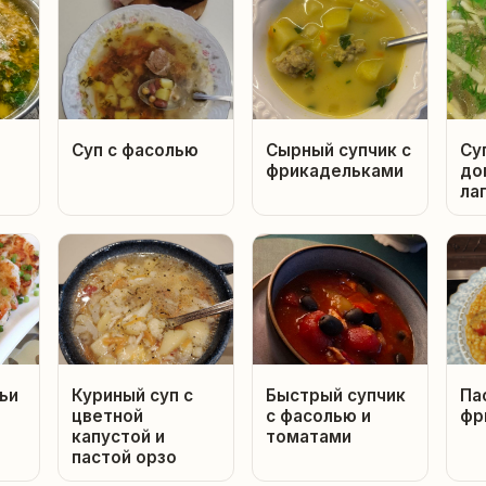
Суп с фасолью
Сырный супчик с
Су
фрикадельками
до
ла
ьи
Куриный суп с
Быстрый супчик
Па
цветной
с фасолью и
фр
капустой и
томатами
пастой орзо