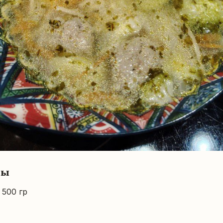
ты
500 гр