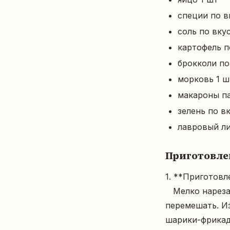
специи по в
соль по вку
картофель п
брокколи по
морковь 1 ш
макароны па
зелень по в
лавровый ли
Приготовле
1. **Приготовле
   Мелко нарезать лук, добавить в фарш, вбить яйцо, посолить, поперчить, хорошо 
перемешать. И
шарики-фрикаде