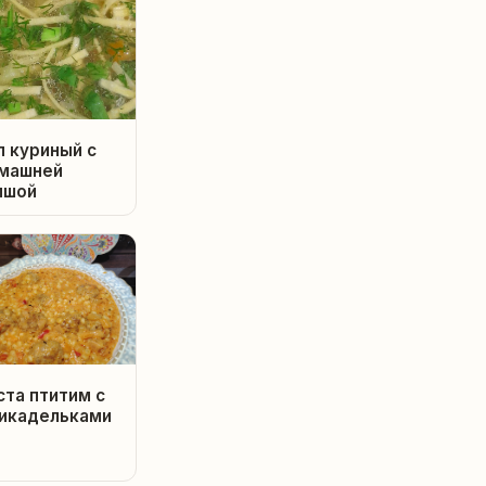
п куриный с
машней
пшой
ста птитим с
икадельками