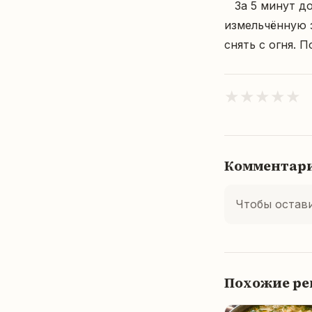
   За 5 минут до окончания варки супа добавить обжаренные макароны, 
измельчённую з
снять с огня. 
★
★
★
★
★
Комментар
Чтобы остав
Похожие р