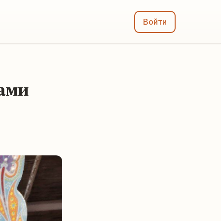
Войти
ками