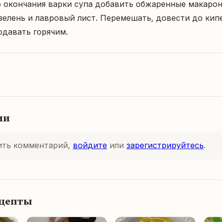
елень и лавровый лист. Перемешать, довести до кипен
Подавать горячим.
ии
ить комментарий,
войдите
или
зарегистрируйтесь
.
ецепты