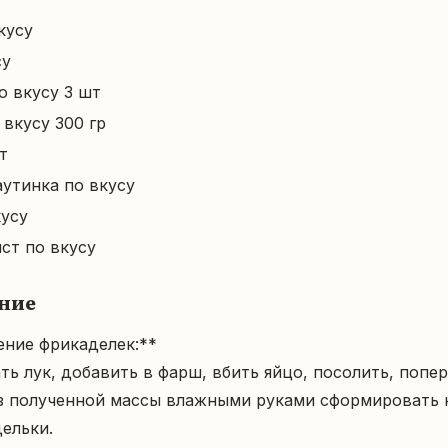
кусу
су
о вкусу 3 шт
 вкусу 300 гр
т
утинка по вкусу
кусу
ст по вкусу
ние
ние фрикаделек:**  

з полученной массы влажными руками сформировать 
льки.
