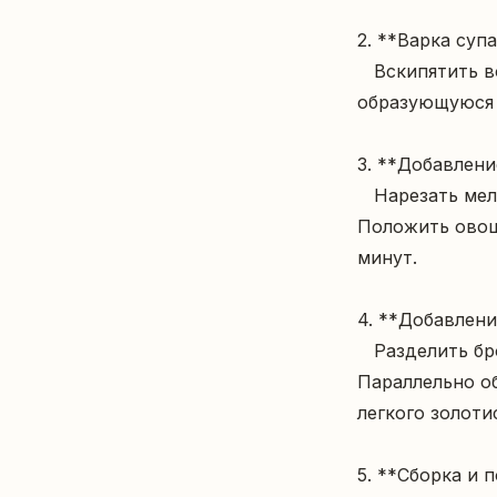
2. **Варка супа:
   Вскипятить воду, опустить в неё подготовленные фрикадельки, снять 
образующуюся 
3. **Добавление
   Нарезать мелко лук, очистить и натереть морковь, порезать картофель кубиками. 
Положить овощ
минут.

4. **Добавлени
   Разделить брокколи на соцветия, положить в кастрюлю, варить ещё 8–10 минут. 
Параллельно о
легкого золотис
5. **Сборка и по