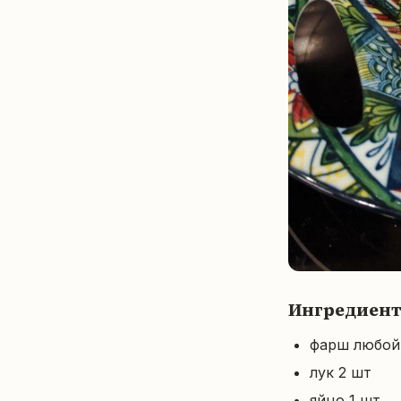
Ингредиен
фарш любой 
лук 2 шт
яйцо 1 шт