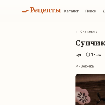
🍳 Рецепты
Каталог
Поиск
Д
← К каталогу
Супчик
суп · ⏱ 1 час
✍️ Belo4ka