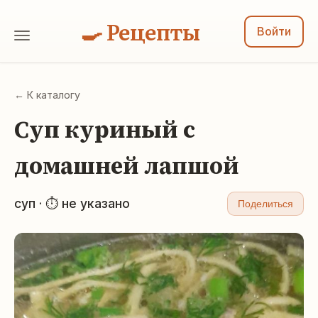
🍳 Рецепты
Войти
← К каталогу
Суп куриный с
домашней лапшой
суп · ⏱ не указано
Поделиться