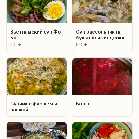
Вьетнамский суп Фо
Суп рассольник на
Бо
бульоне из индейки
5.0 ★
5.0 ★
Супчик с фаршем и
Борщ
лапшой