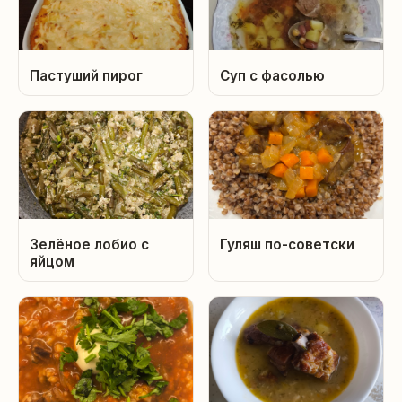
Пастуший пирог
Суп с фасолью
Зелёное лобио с
Гуляш по-советски
яйцом