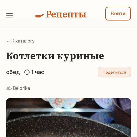
🍳 Рецепты
Войти
← К каталогу
Котлетки куриные
обед · ⏱ 1 час
Поделиться
✍️ Belo4ka