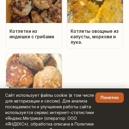
Котлетки из
Котлеты овощные из
индюшки с грибами
капусты, моркови и
лука.
Сайт использует файлы cookie (в том числе
Сливочные сочные
Понятно
для авторизации и сессии). Для анализа
котлеты из индейки.
посещаемости и улучшения работы сайта
используется сервис интернет-статистики
«Яндекс.Метрика» (оператор: ООО
«ЯНДЕКС»); обработка описана в Политике