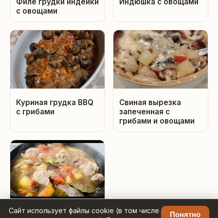
Филе грудки индейки
Индюшка с овощами
с овощами
Куриная грудка BBQ
Свиная вырезка
с грибами
запеченная с
грибами и овощами
Сайт использует файлы cookie (в том числе
Курица тушеная с
Понятно