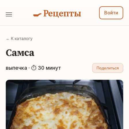
🍳 Рецепты
Войти
← К каталогу
Самса
выпечка · ⏱ 30 минут
Поделиться