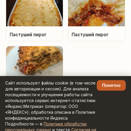
Пастуший пирог
Пастуший пирог
Сайт использует файлы cookie (в том числе
Понятно
для авторизации и сессии). Для анализа
Лазанья с фаршем
посещаемости и улучшения работы сайта
используется сервис интернет-статистики
«Яндекс.Метрика» (оператор: ООО
«ЯНДЕКС»); обработка описана в Политике
конфиденциальности Яндекса.
Подробности — в
Политике обработки
Рецепты с умным поиском ·
Контакты:
персональных данных
и тексте
Согласия на