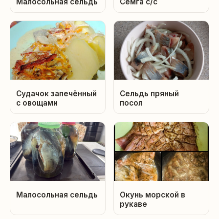
Малосольная сельдь
Семга с/с
Судачок запечённый
Сельдь пряный
с овощами
посол
Малосольная сельдь
Окунь морской в
рукаве