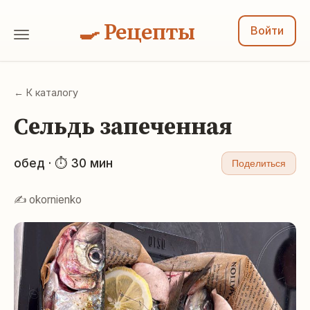
🍳 Рецепты
Войти
← К каталогу
Сельдь запеченная
обед · ⏱ 30 мин
Поделиться
✍️ okornienko