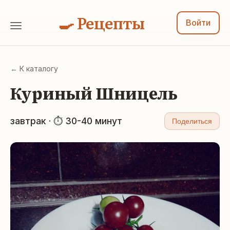
🍳 Рецепты
Войти
← К каталогу
Куриный Шницель
завтрак · ⏱ 30-40 минут
Поделиться