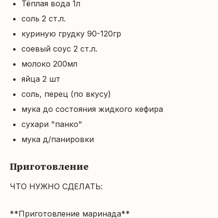
Тёплая вода 1л
соль 2 ст.л.
куриную грудку 90-120гр
соевый соус 2 ст.л.
молоко 200мл
яйца 2 шт
соль, перец (по вкусу)
мука до состояния жидкого кефира
сухари "панко"
мука д/панировки
Приготовление
ЧТО НУЖНО СДЕЛАТЬ:

**Приготовление маринада**
