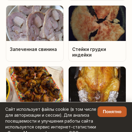
Запеченная свинина
Стейки грудки
индейки
Сайт использует файлы cookie (в том числе
Куриные лолипопсы
Курочка запеченная
Понятно
для авторизации и сессии). Для анализа
в духовке
посещаемости и улучшения работы сайта
используется сервис интернет-статистики