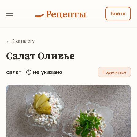
🍳 Рецепты
Войти
← К каталогу
Салат Оливье
салат · ⏱ не указано
Поделиться