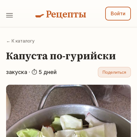
🍳 Рецепты
Войти
← К каталогу
Капуста по-гурийски
закуска · ⏱ 5 дней
Поделиться