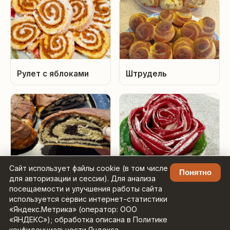
Рулет с яблоками
Штрудель
Сайт использует файлы cookie (в том числе
Рулет с маком
Блинная роза с
Понятно
для авторизации и сессии). Для анализа
кремом
посещаемости и улучшения работы сайта
используется сервис интернет-статистики
«Яндекс.Метрика» (оператор: ООО
«ЯНДЕКС»); обработка описана в Политике
конфиденциальности Яндекса.