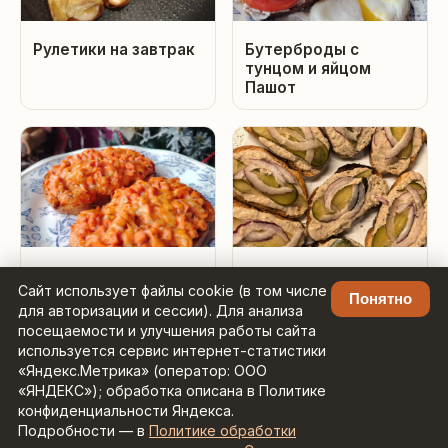
Рулетики на завтрак
Бутерброды с
тунцом и яйцом
Пашот
Горячие бутерброды
Хрустящие
Сайт использует файлы cookie (в том числе
бутерброды с
Понятно
для авторизации и сессии). Для анализа
пастой из шпрот
посещаемости и улучшения работы сайта
используется сервис интернет-статистики
«Яндекс.Метрика» (оператор: ООО
«ЯНДЕКС»); обработка описана в Политике
конфиденциальности Яндекса.
Подробности — в
Политике обработки
Рецепты с умным поиском ·
Контакты: