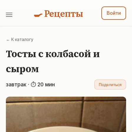
🍳 Рецепты
Войти
← К каталогу
Тосты с колбасой и
сыром
завтрак · ⏱ 20 мин
Поделиться