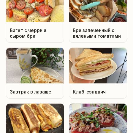
Багет с черри и
Бри запеченный с
сыром бри
вялеными томатами
Завтрак в лаваше
Клаб-сэндвич