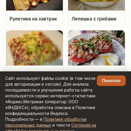
Рулетики на завтрак
Лепешка с грибами
Тосты с колбасой и
Бутерброды с
Сайт использует файлы cookie (в том числе
сыром
тунцом и яйцом
Понятно
для авторизации и сессии). Для анализа
Пашот
посещаемости и улучшения работы сайта
используется сервис интернет-статистики
«Яндекс.Метрика» (оператор: ООО
«ЯНДЕКС»); обработка описана в Политике
конфиденциальности Яндекса.
Подробности — в
Политике обработки
Рецепты с умным поиском ·
Контакты:
персональных данных
и тексте
Согласия на
admin@zaretseptom.ru
обработку персональных данных
.