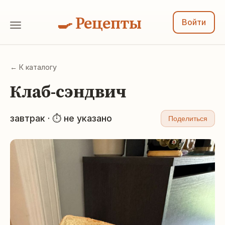
🍳 Рецепты
Войти
← К каталогу
Клаб-сэндвич
завтрак · ⏱ не указано
Поделиться