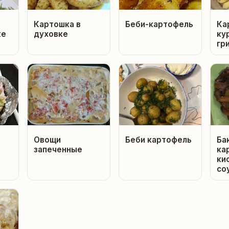
Картошка в
Беби-картофель
Ка
ке
духовке
ку
гр
Овощи
Беби картофель
Ба
запеченные
ка
ки
со