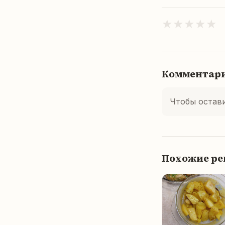
★
★
★
★
★
Комментар
Чтобы остав
Похожие р