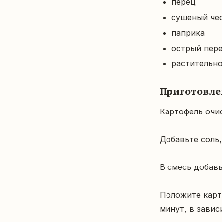
перец
сушеный че
паприка
острый пер
растительно
Приготовле
Картофель очис
Добавьте соль,
В смесь добавь
Положите карто
минут, в завис