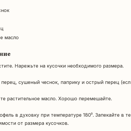
снок
ец
е масло
ние
тите. Нарежьте на кусочки необходимого размера.

 перец, сушеный чеснок, паприку и острый перец (если
те растительное масло. Хорошо перемешайте.

фель в духовку при температуре 180⁰. Запекайте в те
имости от размера кусочков.