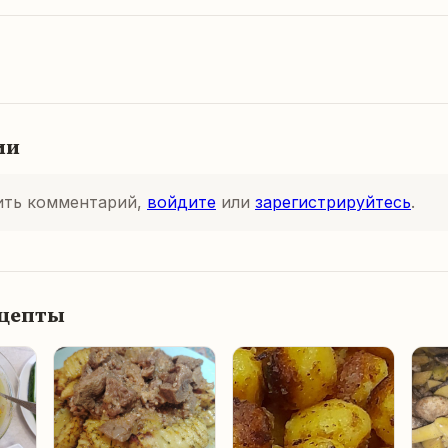
ии
ить комментарий,
войдите
или
зарегистрируйтесь
.
ецепты