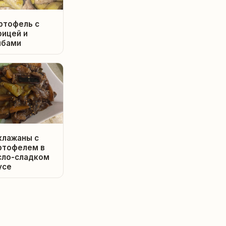
ртофель с
рицей и
ибами
клажаны с
ртофелем в
сло-сладком
усе