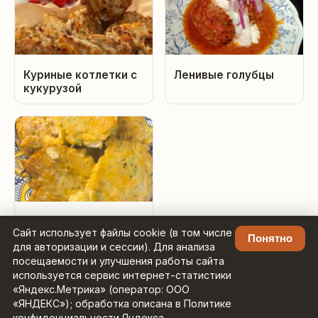
Куриные котлетки с
Ленивые голубцы
кукурузой
Котлеты овощные из
Сайт использует файлы cookie (в том числе
капусты, моркови и
Понятно
для авторизации и сессии). Для анализа
лука.
посещаемости и улучшения работы сайта
используется сервис интернет-статистики
«Яндекс.Метрика» (оператор: ООО
«ЯНДЕКС»); обработка описана в Политике
конфиденциальности Яндекса.