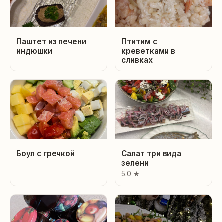
Паштет из печени
Птитим с
индюшки
креветками в
сливках
Боул с гречкой
Салат три вида
зелени
5.0 ★