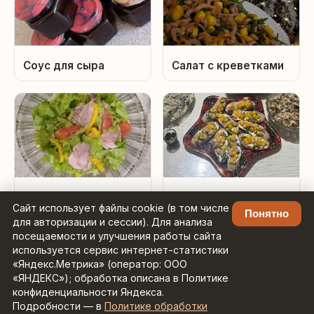
Соус для сыра
Салат с креветками
Салат с утиной
Брускетта
Сайт использует файлы cookie (в том числе
грудкой и красными
Наслаждение
Понятно
для авторизации и сессии). Для анализа
апельсинами
посещаемости и улучшения работы сайта
используется сервис интернет-статистики
«Яндекс.Метрика» (оператор: ООО
«ЯНДЕКС»); обработка описана в Политике
конфиденциальности Яндекса.
Подробности — в
Политике обработки
Рецепты с умным поиском ·
Контакты: