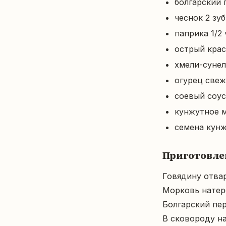
болгарский 
чеснок 2 зу
паприка 1/2 
острый крас
хмели-сунели
огурец свеж
соевый соус 
кунжутное м
семена кунж
Приготовле
Говядину отвар
Морковь натере
Болгарский пер
В сковороду на