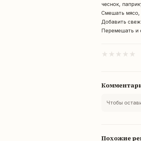
чеснок, паприк
Смешать мясо,
Добавить свежи
Перемешать и 
★
★
★
★
★
Комментар
Чтобы остав
Похожие р