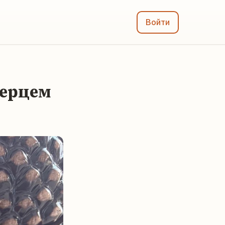
Войти
перцем