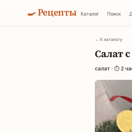
🍳 Рецепты
Каталог
Поиск
Д
← К каталогу
Салат 
салат · ⏱ 2 ча