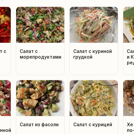
т с
Салат с
Салат с куриной
Са
морепродуктами
грудкой
и 
ре
Салат из фасоли
Салат с курицей
Хе
нной
по