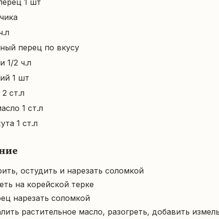
перец 1 шт
бчика
ч.л
ный перец по вкусу
 1/2 ч.л
ий 1 шт
2 ст.л
асло 1 ст.л
ута 1 ст.л
ние
ить, остудить и нарезать соломкой

ть на корейской терке

ец нарезать соломкой

лить растительное масло, разогреть, добавить измел