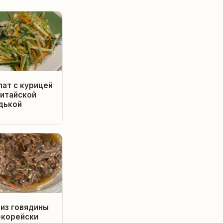
лат с курицей
Китайской
дькой
 из говядины
-корейски