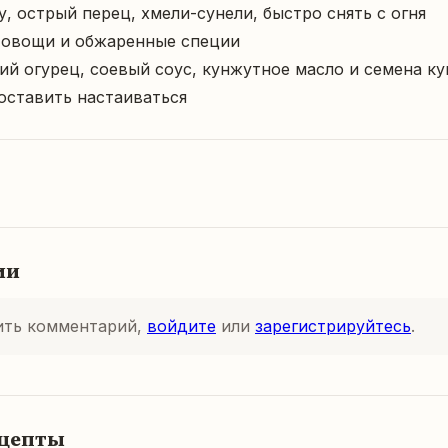
у, острый перец, хмели-сунели, быстро снять с огня

 овощи и обжаренные специи

й огурец, соевый соус, кунжутное масло и семена ку
оставить настаиваться
ии
ить комментарий,
войдите
или
зарегистрируйтесь
.
ецепты