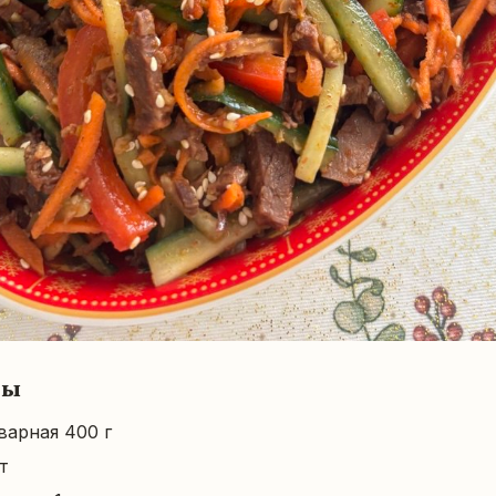
ты
варная 400 г
т