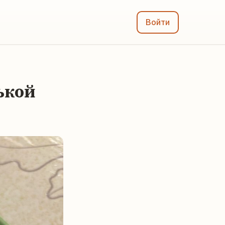
Войти
ькой