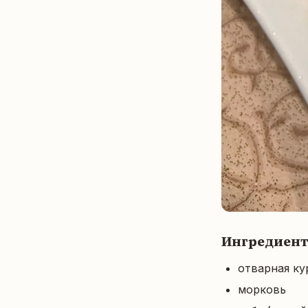
Ингредиен
отварная ку
морковь