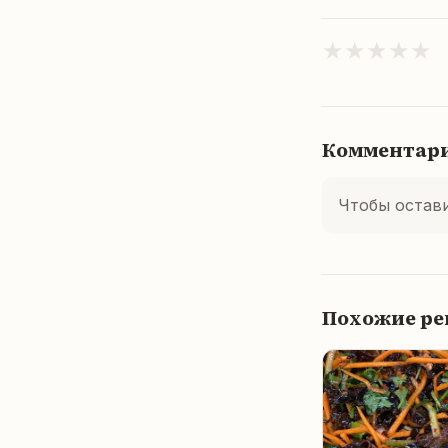
★
★
★
★
★
Комментар
Чтобы остав
Похожие р