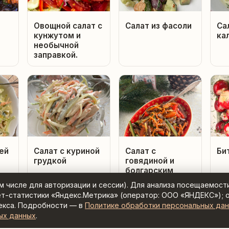
Овощной салат с
Салат из фасоли
Са
кунжутом и
ка
необычной
заправкой.
ей
Салат с куриной
Салат с
Би
грудкой
говядиной и
болгарским
перцем
ом числе для авторизации и сессии). Для анализа посещаемост
ет-статистики «Яндекс.Метрика» (оператор: ООО «ЯНДЕКС»); 
екса. Подробности — в
Политике обработки персональных да
ых данных
.