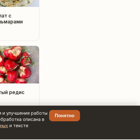
лат с
льмарами
тый редис
и и улучшения работы
Понятно
обработка описана в
нных
и тексте