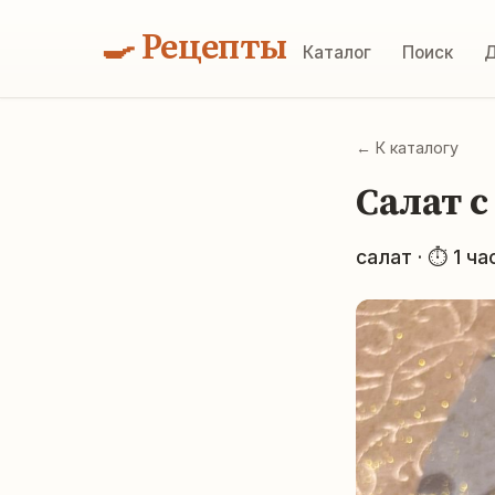
🍳 Рецепты
Каталог
Поиск
Д
← К каталогу
Салат 
салат · ⏱ 1 ча