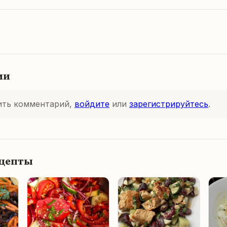
ии
ить комментарий,
войдите
или
зарегистрируйтесь
.
ецепты