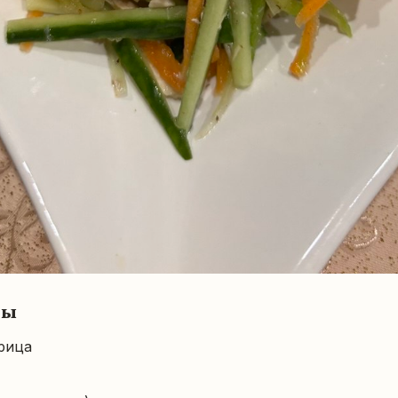
ты
рица