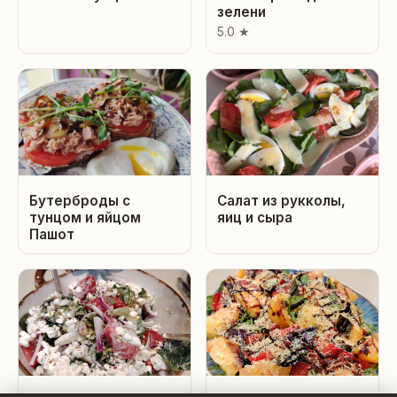
зелени
5.0 ★
Бутерброды с
Салат из рукколы,
тунцом и яйцом
яиц и сыра
Пашот